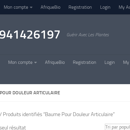
Mon compte
AfriqueBio
Registration
Login
My A
22941426197
Guérir Avec Les Plantes
Mon compte
AfriqueBio
Registration
Login
My 
POUR DOULEUR ARTICULAIRE
/ Produits identifiés “Baume Pour Douleur Articulaire”
 seul résultat