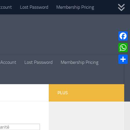
ccount
Lost Password
Membership Pricing
Faceb
What
Account
Lost Password
Membership Pricing
Parta
PLUS