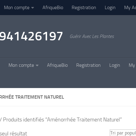
Mon compte
AfriqueBio
Registration
Login
My A
22941426197
Guérir Avec Les Plantes
Mon compte
AfriqueBio
Registration
Login
My 
RHÉE TRAITEMENT NATUREL
/ Produits identifiés “Aménorrhée Traitement Naturel”
 seul résultat