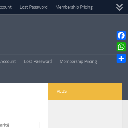
ccount
Lost Password
Membership Pricing
Faceb
What
Account
Lost Password
Membership Pricing
Parta
PLUS