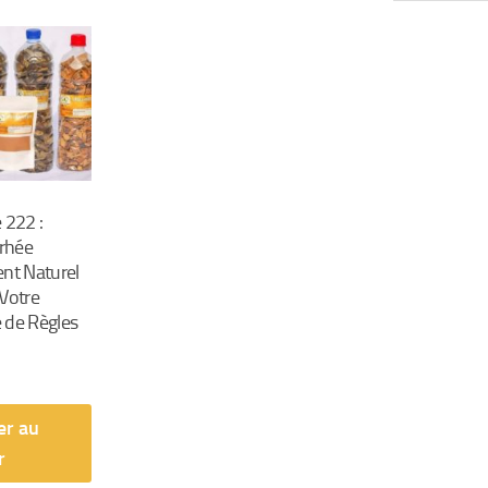
 222 :
rhée
nt Naturel
Votre
 de Règles
er au
r