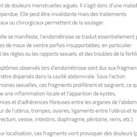
nt de douleurs menstruelles aiguës. Il s’agit donc d’une malad
épandue. Elle peut être invalidante mais des traitements
ux ou chirurgicaux permettent de la soulager.
elle se manifeste, l’endométriose se traduit essentiellement 
ses de maux de ventre parfois insupportables, en particulier
les règles ou les rapports sexuels, et des troubles de la fertili
ptômes observés lors d’endométriose sont dus aux fragmen
ètre dispersés dans la cavité abdominale. Sous l’action
rmones
sexuelles, ces fragments prolifèrent et saignent, ce q
ue une
inflammation
locale et l’apparition de
kystes
,
rices
et d’
adhérences fibreuses
entre les organes de l’abdo
ur de l’utérus, trompes, ovaires, ligaments entre l’utérus et le
rectum, vessie, intestins,
diaphragme
, péritoine, reins, etc.)
eur localisation, ces fragments vont provoquer des
douleurs
(