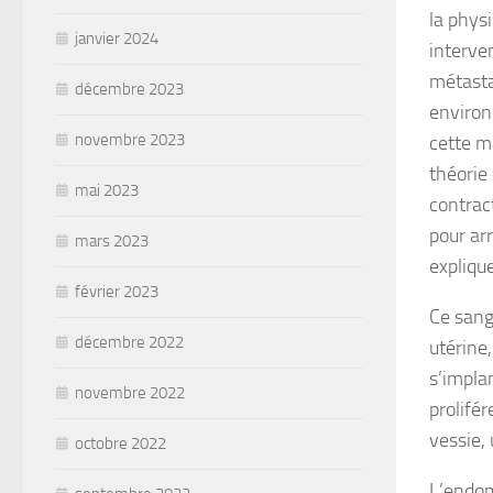
la phys
janvier 2024
interve
métasta
décembre 2023
environ
novembre 2023
cette m
théorie 
mai 2023
contrac
pour ar
mars 2023
expliqu
février 2023
Ce sang
décembre 2022
utérine,
s’implan
novembre 2022
prolifér
vessie,
octobre 2022
L’endom