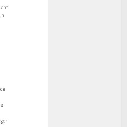
 ont
 un
 de
de
ager