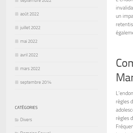
septembre 2022
invalida
août 2022
un impa
retenti
juillet 2022
égaleme
mai 2022
avril 2022
Com
mars 2022
Man
septembre 2014
L’endom
règles 
CATÉGORIES
adolesc
règles 
Divers
Fréquem