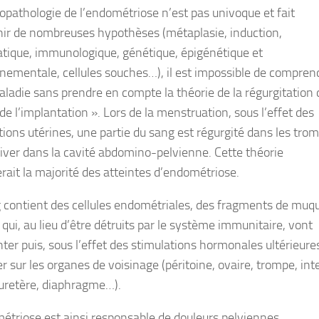
iopathologie de l’endométriose n’est pas univoque et fait
nir de nombreuses hypothèses (métaplasie, induction,
tique, immunologique, génétique, épigénétique et
nementale, cellules souches…), il est impossible de compren
aladie sans prendre en compte la théorie de la régurgitation 
de l’implantation ». Lors de la menstruation, sous l’effet des
tions utérines, une partie du sang est régurgité dans les tro
river dans la cavité abdomino-pelvienne. Cette théorie
erait la majorité des atteintes d’endométriose.
 contient des cellules endométriales, des fragments de muq
 qui, au lieu d’être détruits par le système immunitaire, vont
ter puis, sous l’effet des stimulations hormonales ultérieure
er sur les organes de voisinage (péritoine, ovaire, trompe, inte
 uretère, diaphragme…).
étriose est ainsi responsable de douleurs pelviennes