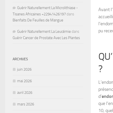
Guérir Naturellement La Microlithiase -
Avant l’
Tisanes Africaines +22941426197
dans
accueill
Bienfaits De Feuilles de Mangue
l’endomè
pu recev
Guérir Naturellement La Leucémie
dans
Guérir Cancer de Prostate Avec Les Plantes
QU’
ARCHIVES
?
juin 2026
mai 2026
L’endom
présenc
avril 2026
d’
endo
que l’e
mars 2026
10, que