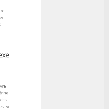
tre
ent
t
exe
ivre
érine
 des
es. Si