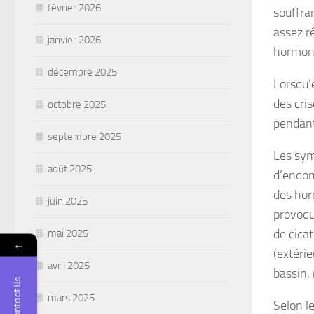
février 2026
souffra
assez r
janvier 2026
hormona
décembre 2025
Lorsqu’
des cri
octobre 2025
pendant 
septembre 2025
Les sym
août 2025
d’endom
des
ho
juin 2025
provoq
de
cicat
mai 2025
←
(extérie
avril 2025
bassin, 
Contact Us
mars 2025
Selon l