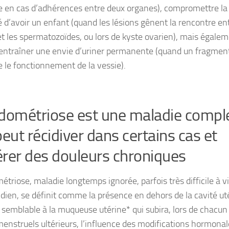
 en cas d’adhérences entre deux organes), compromettre la
é d’avoir un
enfant
(quand les lésions gênent la rencontre en
et les spermatozoïdes, ou lors de
kyste
ovarien), mais égalem
 entraîner une
envie d’uriner permanente
(quand un fragmen
e le fonctionnement de la vessie).
dométriose est une maladie compl
peut récidiver dans certains cas et
rer des douleurs chroniques
étriose, maladie longtemps ignorée, parfois très difficile à v
idien, se définit comme la présence en dehors de la cavité ut
u semblable à la muqueuse utérine* qui subira, lors de chacun
menstruels ultérieurs, l’influence des modifications hormonal