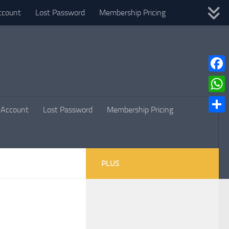
ccount
Lost Password
Membership Pricing
Faceb
What
Account
Lost Password
Membership Pricing
Parta
PLUS