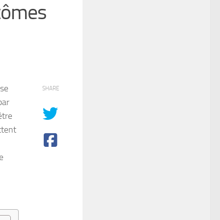
ptômes
 se
SHARE
par
être
ttent
e