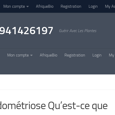
Mon compte
AfriqueBio
Registration
Login
My A
22941426197
Guérir Avec Les Plantes
Mon compte
AfriqueBio
Registration
Login
My 
ométriose Qu’est-ce que