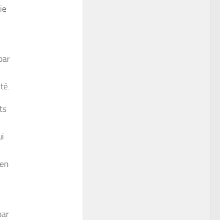
ie
par
té.
ts
ui
men
par