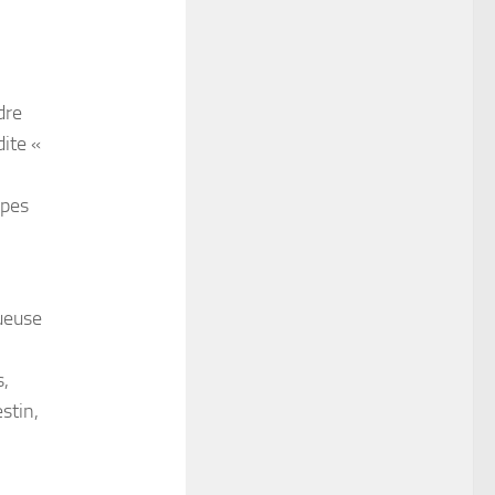
dre
dite «
mpes
ueuse
s,
stin,