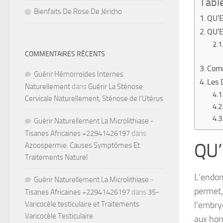
Tabl
Bienfaits De Rose De Jéricho
QU’
QU’
COMMENTAIRES RÉCENTS
Comm
Guérir Hémorroïdes Internes
Les 
Naturellement
dans
Guérir La Sténose
Cervicale Naturellement, Sténose de l’Utérus
Guérir Naturellement La Microlithiase -
Tisanes Africaines +22941426197
dans
QU’
Azoospermie: Causes Symptômes Et
Traitements Naturel
L’endom
Guérir Naturellement La Microlithiase -
permet,
Tisanes Africaines +22941426197
dans
35-
l’embry
Varicocèle testiculaire et Traitements
Varicocèle Testiculaire
aux
ho