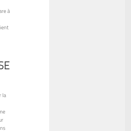
are à
aient
SE
 la
ime
ur
ans