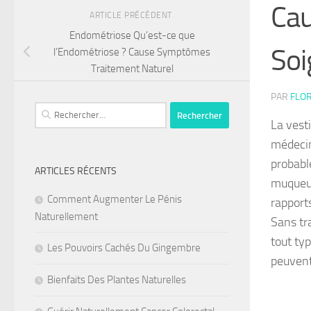
Cau
ARTICLE PRÉCÉDENT
Endométriose Qu’est-ce que
Soi
l’Endométriose ? Cause Symptômes
Traitement Naturel
PAR
FLOR
Rechercher :
La vest
médecin
probabl
ARTICLES RÉCENTS
muqueus
Comment Augmenter Le Pénis
rapport
Naturellement
Sans tra
tout ty
Les Pouvoirs Cachés Du Gingembre
peuvent
Bienfaits Des Plantes Naturelles