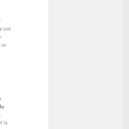
t
e sait
e
 se
u
du
e
t la