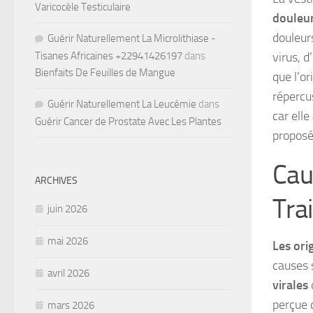
Varicocèle Testiculaire
douleur
douleurs
Guérir Naturellement La Microlithiase -
virus, 
Tisanes Africaines +22941426197
dans
Bienfaits De Feuilles de Mangue
que l’o
répercus
Guérir Naturellement La Leucémie
dans
car elle
Guérir Cancer de Prostate Avec Les Plantes
proposée
Cau
ARCHIVES
Tra
juin 2026
mai 2026
Les ori
causes 
avril 2026
virales
perçue 
mars 2026