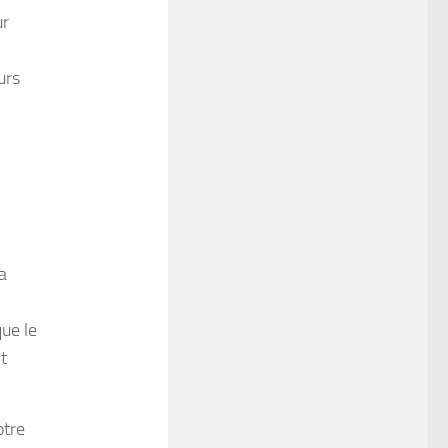
ur
urs
a
que le
t
otre