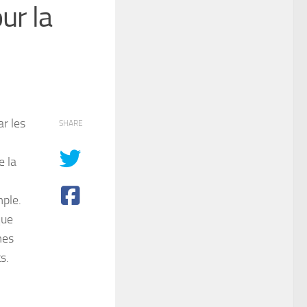
ur la
r les
SHARE
e la
mple.
que
mes
s.