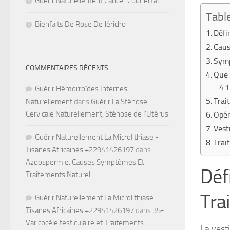
Guérir Naturellement Cancer Colorectal
Tabl
Bienfaits De Rose De Jéricho
Défi
Caus
Symp
COMMENTAIRES RÉCENTS
Que 
Guérir Hémorroïdes Internes
Trai
Naturellement
dans
Guérir La Sténose
Cervicale Naturellement, Sténose de l’Utérus
Opér
Vest
Guérir Naturellement La Microlithiase -
Trai
Tisanes Africaines +22941426197
dans
Azoospermie: Causes Symptômes Et
Défi
Traitements Naturel
Tra
Guérir Naturellement La Microlithiase -
Tisanes Africaines +22941426197
dans
35-
Varicocèle testiculaire et Traitements
La vest