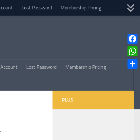
ccount
Lost Password
Membership Pricing
Faceb
What
Account
Lost Password
Membership Pricing
Parta
PLUS
,