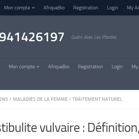
Mon compte
AfriqueBio
Registration
Login
My A
22941426197
Guérir Avec Les Plantes
Mon compte
AfriqueBio
Registration
Login
My 
IONS
/
MALADIES DE LA FEMME
/
TRAITEMENT NATUREL
tibulite vulvaire : Définition