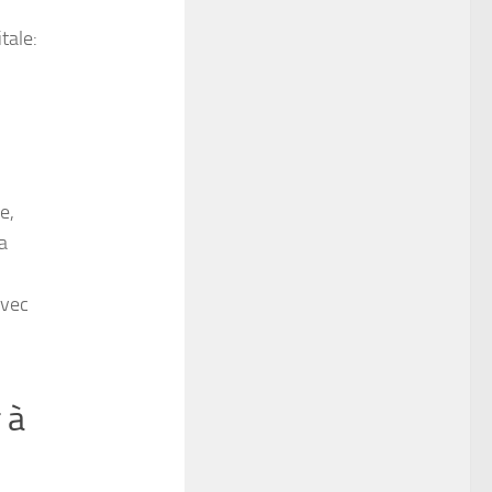
tale:
e,
a
avec
 à