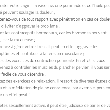
rater votre vagin. La vaseline, une pommade et de l’huile po
é peuvent soulager la douleur ;
tenez-vous de tout rapport avec pénétration en cas de doule
n d’éviter d’aggraver le problème ;
tez les contraceptifs hormonaux, car les hormones peuvent
giliser la muqueuse ;
renez à gérer votre stress. Il peut en effet aggraver les
ptômes et contribuer à la tension musculaire ;
tes des exercices de contraction périnéale. En effet, si vous
venez à contrôler les muscles du plancher pelvien, il vous ser
s facile de vous détendre ;
tez des exercices de relaxation. Il ressort de diverses études 
a et la méditation de pleine conscience, par exemple, peuven
r un effet positif.
êtes sexuellement active, il peut être judicieux de parler de v