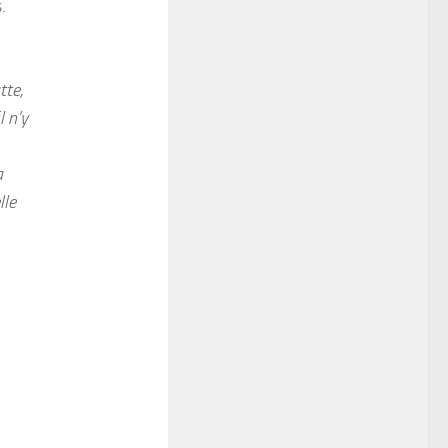
.
tte,
l n’y
a
lle