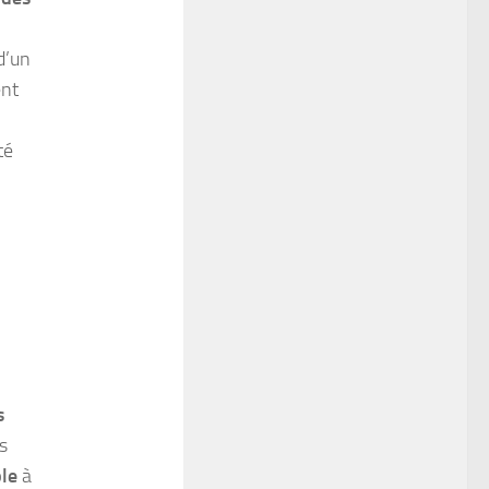
d’un
ent
té
s
s
ble
à