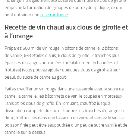
inchangé. Il a également été observé que l’huile de clou de girofle
empêche la formation de groupes de peroxyde lipidique, ce qui
peut entraîner une
crise cardiaque
.
Recette de vin chaud aux clous de girofle et
à l’orange
Préparez 500 ml de vin rouge, 4 bâtons de cannelle, 2 bâtons
de vanille, 6-8 étoiles d’anis, 6 clous de girofle, 2 tranches plus
épaisses d’oranges non pelées (préalablement échaudées et
frottées) (vous pouvez ajouter quelques clous de girofle à leur
peau), du sucre de canne au goût.
Faites chauffer un vin rouge dans une casserole avec le sucre de
canne, la cannelle, les bâtonnets de vanille coupés en morceaux,
l’anis et les clous de girofle. En remuant, chauffez jusqu’à
dissolution complète du sucre . Coupez les tranches d’orange en
deux, mettez-les dans une tasse ou un verre et versez le vin. La
boisson finie peut être saupoudrée d’un peu de sucre vanillé et de
cannelle sur le dessus.