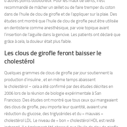
d’autres points douloureux. Pour les maux de dents, il est
recommandé de mâcher un œillet ou de faire tremper du coton
dans de l’huile de clou de girofle et de l’appliquer sur la plaie. Des
études ont montré que l’huile de clou de girofle peut être utilisée
en dentisterie comme anesthésique, par voie topique avant
l’insertion de l’aiguille dans la gencive. Les patients ont déclaré que
grâce à cela, la douleur était plus faible.
Les clous de girofle feront baisser le
cholestérol
Quelques grammes de clous de girofle par jour soutiennent la
production d’insuline , et en même temps abaissent
le cholestérol – cela a été confirmé par des études décrites en
2006 lors de la réunion de biologie expérimentale à San
Francisco. Des études ont montré que tous ceux qui mangeaient
des clous de girofle, peu importe leur quantité, avaient une
réduction du glucose, des triglycérides et du « mauvais »
cholestérol LDL. Le niveau de « bon » cholestérol HDL est resté