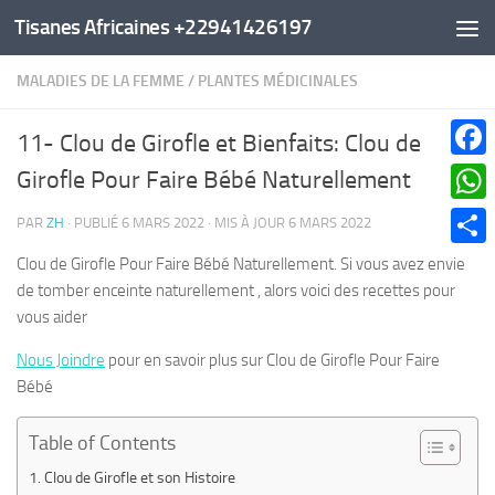
Tisanes Africaines +22941426197
Au dessous du contenu
MALADIES DE LA FEMME
/
PLANTES MÉDICINALES
11- Clou de Girofle et Bienfaits: Clou de
Faceb
Girofle Pour Faire Bébé Naturellement
What
PAR
ZH
· PUBLIÉ
6 MARS 2022
· MIS À JOUR
6 MARS 2022
Parta
Clou de Girofle Pour Faire Bébé Naturellement. Si vous avez envie
de tomber enceinte naturellement , alors voici des recettes pour
vous aider
Nous Joindre
pour en savoir plus sur Clou de Girofle Pour Faire
Bébé
Table of Contents
Clou de Girofle et son Histoire