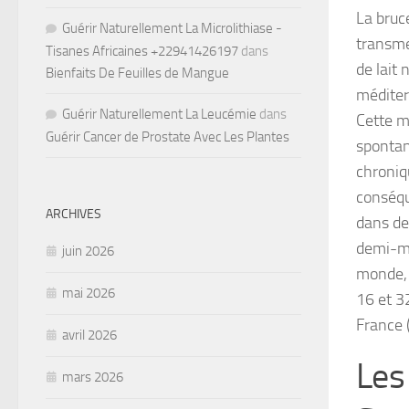
La bruc
Guérir Naturellement La Microlithiase -
transme
Tisanes Africaines +22941426197
dans
de lait
Bienfaits De Feuilles de Mangue
méditer
Guérir Naturellement La Leucémie
dans
Cette m
Guérir Cancer de Prostate Avec Les Plantes
spontan
chroniq
conséqu
ARCHIVES
dans de
demi-mi
juin 2026
monde, 
mai 2026
16 et 3
France (
avril 2026
Les
mars 2026