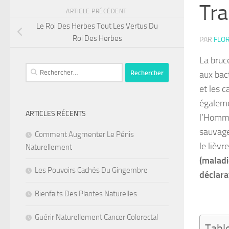
Tra
ARTICLE PRÉCÉDENT
Le Roi Des Herbes Tout Les Vertus Du
Roi Des Herbes
PAR
FLOR
La bruc
Rechercher :
aux bact
et les c
égaleme
ARTICLES RÉCENTS
l’Homme
sauvages
Comment Augmenter Le Pénis
le lièvr
Naturellement
(maladi
Les Pouvoirs Cachés Du Gingembre
déclara
Bienfaits Des Plantes Naturelles
Guérir Naturellement Cancer Colorectal
Tabl