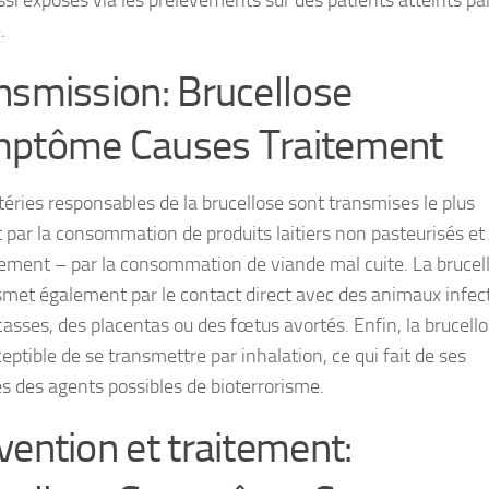
ssi exposés via les prélèvements sur des patients atteints par
.
nsmission: Brucellose
ptôme Causes Traitement
téries responsables de la brucellose sont transmises le plus
 par la consommation de produits laitiers non pasteurisés et
rement – par la consommation de viande mal cuite. La brucel
smet également par le contact direct avec des animaux infec
casses, des placentas ou des fœtus avortés. Enfin, la brucell
eptible de se transmettre par inhalation, ce qui fait de ses
es des agents possibles de bioterrorisme.
vention et traitement: