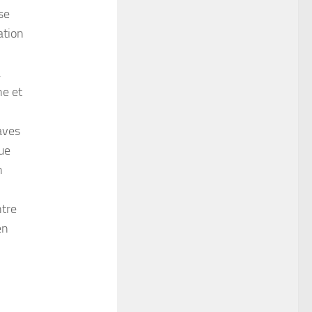
se
ation
.
ne et
aves
ue
n
ntre
en