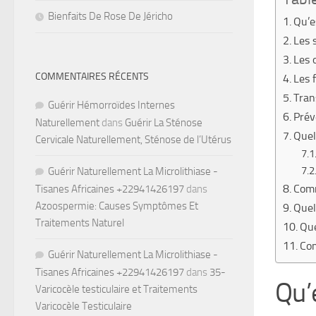
Bienfaits De Rose De Jéricho
Qu’e
Les 
Les 
COMMENTAIRES RÉCENTS
Les 
Tran
Guérir Hémorroïdes Internes
Prév
Naturellement
dans
Guérir La Sténose
Quel
Cervicale Naturellement, Sténose de l’Utérus
Guérir Naturellement La Microlithiase -
Comm
Tisanes Africaines +22941426197
dans
Azoospermie: Causes Symptômes Et
Quel
Traitements Naturel
Que
Com
Guérir Naturellement La Microlithiase -
Tisanes Africaines +22941426197
dans
35-
Qu’
Varicocèle testiculaire et Traitements
Varicocèle Testiculaire