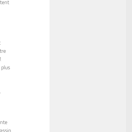
stent
t
tre
.
 plus
e
ente
assin