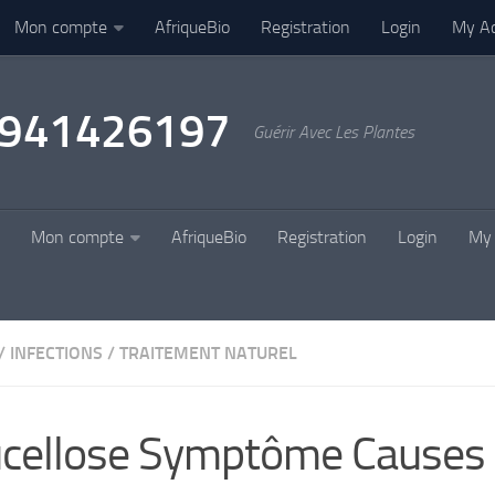
Mon compte
AfriqueBio
Registration
Login
My A
22941426197
Guérir Avec Les Plantes
Mon compte
AfriqueBio
Registration
Login
My 
/
INFECTIONS
/
TRAITEMENT NATUREL
cellose Symptôme Causes