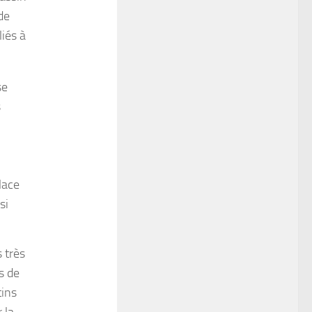
de
liés à
se
s
lace
si
 très
s de
tins