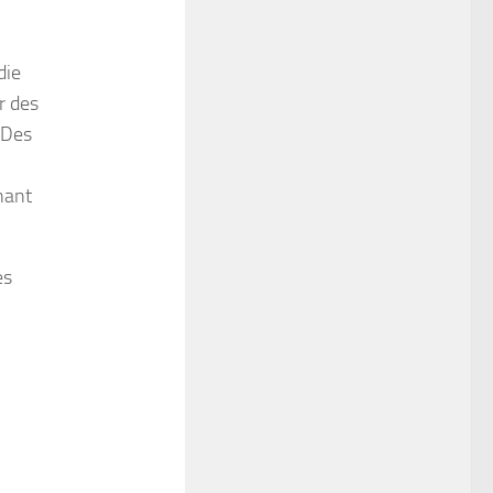
die
r des
. Des
nant
es