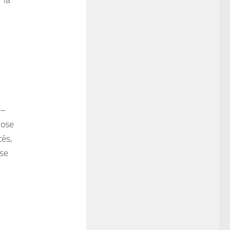
 la
 –
lose
tés,
ose