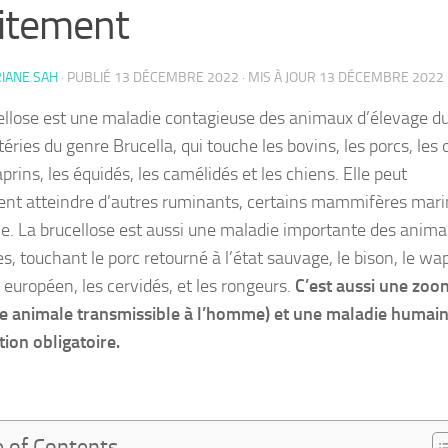
itement
IANE SAH
· PUBLIÉ
13 DÉCEMBRE 2022
· MIS À JOUR
13 DÉCEMBRE 2022
ellose est une maladie contagieuse des animaux d’élevage d
éries du genre Brucella, qui touche les bovins, les porcs, les 
aprins, les équidés, les camélidés et les chiens. Elle peut
nt atteindre d’autres ruminants, certains mammifères mari
. La brucellose est aussi une maladie importante des anim
, touchant le porc retourné à l’état sauvage, le bison, le wap
e européen, les cervidés, et les rongeurs.
C’est aussi une zoo
e animale transmissible à l’homme) et une maladie humain
tion obligatoire.
e of Contents