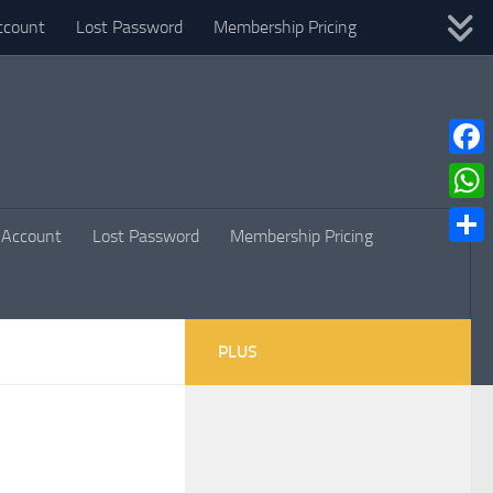
ccount
Lost Password
Membership Pricing
Faceb
What
Account
Lost Password
Membership Pricing
Parta
PLUS