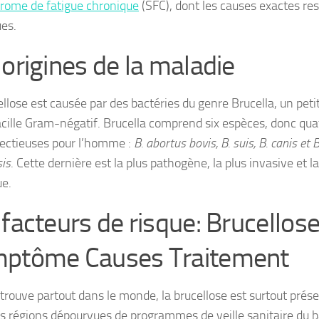
rome de fatigue chronique
(SFC), dont les causes exactes re
es.
 origines de la maladie
ellose est causée par des bactéries du genre Brucella, un peti
cille Gram-négatif. Brucella comprend six espèces, donc qua
fectieuses pour l’homme :
B. abortus bovis, B. suis, B. canis et B
sis
. Cette dernière est la plus pathogène, la plus invasive et la
e.
 facteurs de risque: Brucellos
ptôme Causes Traitement
a trouve partout dans le monde, la brucellose est surtout prés
s régions dépourvues de programmes de veille sanitaire du b