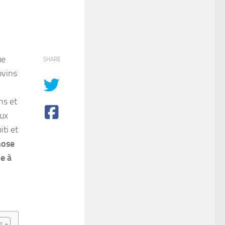
ue
SHARE
ovins
ns et
aux
iti et
nose
e à