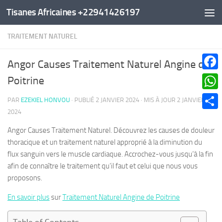
Tisanes Africaines +22941426197
Au dessous du contenu
TRAITEMENT NATUREL
Angor Causes Traitement Naturel Angine de
Faceb
Poitrine
What
PAR
EZEKIEL HONVOU
· PUBLIÉ
2 JANVIER 2024
· MIS À JOUR
2 JANVIER
2024
Parta
Angor Causes Traitement Naturel. Découvrez les causes de douleur
thoracique et un traitement naturel approprié à la diminution du
flux sanguin vers le muscle cardiaque. Accrochez-vous jusqu’à la fin
afin de connaître le traitement qu’il faut et celui que nous vous
proposons.
En savoir plus
sur
Traitement Naturel Angine de Poitrine