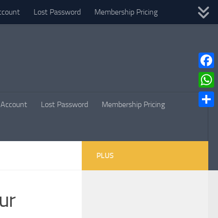
ccount
Lost Password
Membership Pricing
Faceb
What
Account
Lost Password
Membership Pricing
Parta
PLUS
our