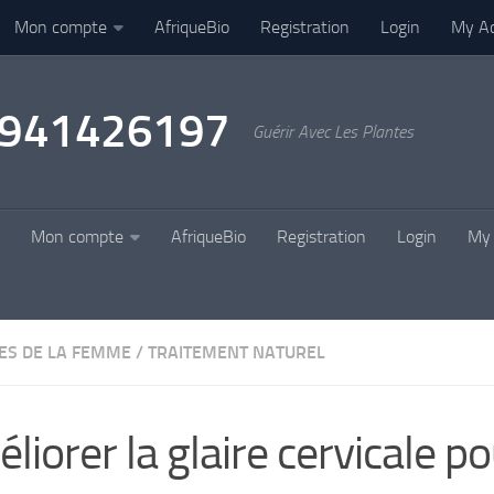
Mon compte
AfriqueBio
Registration
Login
My A
22941426197
Guérir Avec Les Plantes
Mon compte
AfriqueBio
Registration
Login
My 
ES DE LA FEMME
/
TRAITEMENT NATUREL
liorer la glaire cervicale p