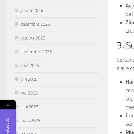
Aci
janvier 2026
de l
Zin
décembre 2025
cruc
octobre 2025
3. S
septembre 2025
Certain
août 2025
glaire c
juin 2025
Hui
cerv
mai 2025
sup
←
men
avril 2025
L-a
mars 2025
Contact Us
san
Muq