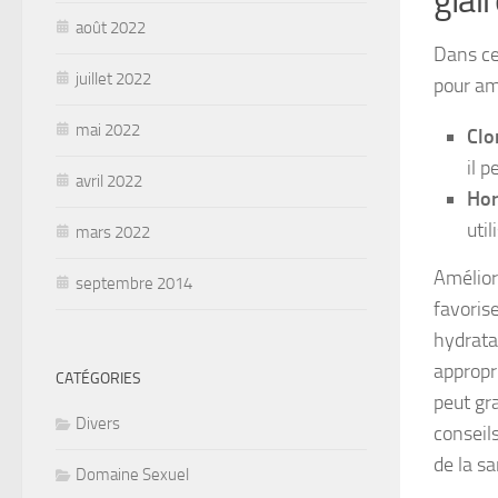
glai
août 2022
Dans ce
juillet 2022
pour amé
mai 2022
Clo
il 
avril 2022
Hor
util
mars 2022
Améliore
septembre 2014
favoris
hydrata
appropri
CATÉGORIES
peut gr
Divers
conseil
de la sa
Domaine Sexuel