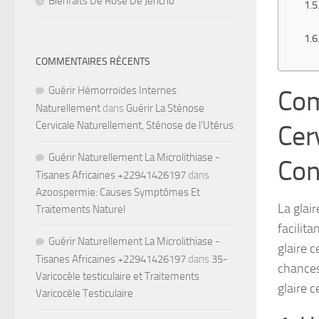
Bienfaits De Rose De Jéricho
COMMENTAIRES RÉCENTS
Guérir Hémorroïdes Internes
Com
Naturellement
dans
Guérir La Sténose
Cervicale Naturellement, Sténose de l’Utérus
Cer
Guérir Naturellement La Microlithiase -
Con
Tisanes Africaines +22941426197
dans
Azoospermie: Causes Symptômes Et
La glair
Traitements Naturel
facilita
Guérir Naturellement La Microlithiase -
glaire 
Tisanes Africaines +22941426197
dans
35-
chances 
Varicocèle testiculaire et Traitements
glaire c
Varicocèle Testiculaire