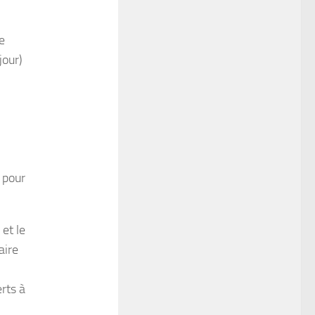
e
jour)
 pour
 et le
aire
erts à