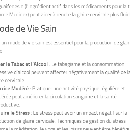
guaifenesin (l’ingrédient actif dans les médicaments pour la 
me Mucinex) peut aider à rendre la glaire cervicale plus fluid
ode de Vie Sain
 un mode de vie sain est essentiel pour la production de glair
e :
ter le Tabac et l’Alcool
: Le tabagisme et la consommation
essive d’alcool peuvent affecter négativement la qualité de l
re cervicale.
rcice Modéré
: Pratiquer une activité physique régulière et
érée peut améliorer la circulation sanguine et la santé
roductive.
uire le Stress
: Le stress peut avoir un impact négatif sur la
duction de glaire cervicale. Techniques de gestion du stress
me la méditation, le yoga et les loisirs peuvent être bénéfiq