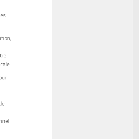
res
ation,
tre
icale.
our
ale
nnel