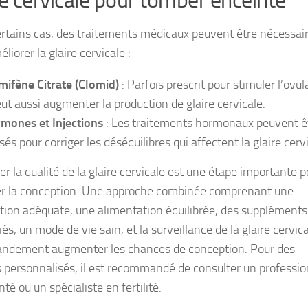
re cervicale pour tomber enceinte
rtains cas, des traitements médicaux peuvent être nécessai
liorer la glaire cervicale :
mifène Citrate (Clomid)
: Parfois prescrit pour stimuler l’ovul
peut aussi augmenter la production de glaire cervicale.
mones et Injections
: Les traitements hormonaux peuvent ê
isés pour corriger les déséquilibres qui affectent la glaire cerv
r la qualité de la glaire cervicale est une étape importante p
er la conception. Une approche combinée comprenant une
tion adéquate, une alimentation équilibrée, des suppléments
és, un mode de vie sain, et la surveillance de la glaire cervic
andement augmenter les chances de conception. Pour des
s personnalisés, il est recommandé de consulter un professio
nté ou un spécialiste en fertilité.