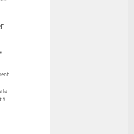
r
e
ement
e la
t à