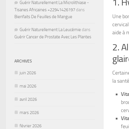
1. H
Guérir Naturellement La Microlithiase -
Tisanes Africaines +22941426197
dans
Une bon
Bienfaits De Feuilles de Mangue
cervica
Guérir Naturellement La Leucémie
dans
aide à 
Guérir Cancer de Prostate Avec Les Plantes
2. A
glai
ARCHIVES
Certain
juin 2026
la santé
mai 2026
Vit
avril 2026
broc
cerv
mars 2026
Vit
février 2026
feui