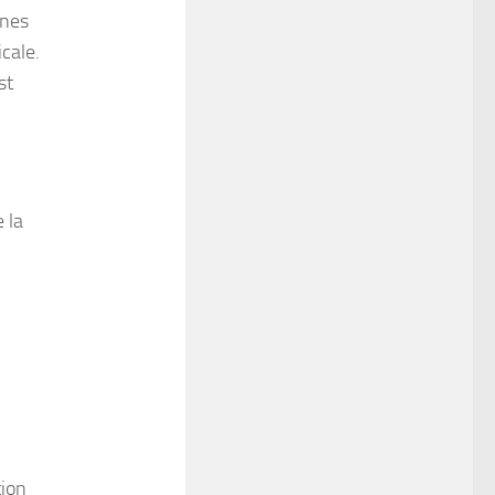
ines
icale.
st
 la
tion