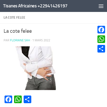
Tisanes Africaines +22941426197
Au dessous du contenu
LA COTE FELEE
La cote felee
Faceb
PAR
FLORIANE SAH
·
1 MARS 2022
What
Parta
Facebook
WhatsApp
Partager