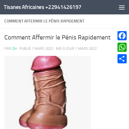
Tisanes Africaines +22941426197
Au dessous du contenu
COMMENT AFFERMIR LE PÉNIS RAPIDEMENT
Comment Affermir le Pénis Rapidement
Faceb
PAR
ZH
· PUBLIÉ
1 MARS 2022
· MIS À JOUR
1 MARS 2022
What
Parta