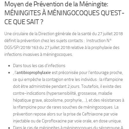
Moyen de Prévention de la Méningite:
MÉNINGITES À MÉNINGOCOQUES QU’EST-
CE QUE SAIT ?
Une circulaire de la Direction générale de la santé du 27 juillet 2018
définit la prévention chez les sujets contacts : Instruction N°
DGS/SP/2018/163 du 27 juillet 2018 relative à la prophylaxie des
infections invasives à méningocoques.
Dans tous les cas d’infections
, l’
antibioprophylaxie
est préconisée pour l’entourage proche,
ce qui empêche la contagion entre les individus : la rifampicine
doit être administrée pendant 2 jours. Toutefois, il existe des
contre-indications (hypersensibilité, grossesse, maladie
hépatique grave, alcoolisme, porphyrie,…), et des résistances à
la rifampicine pour de rares souches de méningocoques. La
prévention repose alors sur la prise de Ceftriaxone par voie
injectable ou de Ciprofloxacine par voie orale, en dose unique.
Dans le cas de méningites à méningocoques du sérogroupe A,