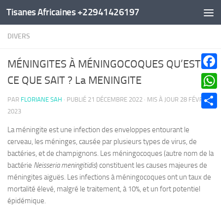
Tisanes Africaines +22941426197
Au dessous du contenu
DIVERS
MÉNINGITES À MÉNINGOCOQUES QU’EST-
Faceb
CE QUE SAIT ? La MENINGITE
What
PAR
FLORIANE SAH
· PUBLIÉ
21 DÉCEMBRE 2022
· MIS À JOUR
28 FÉVRIER
2023
Parta
La méningite est une infection des enveloppes entourant le
cerveau, les méninges, causée par plusieurs types de virus, de
bactéries, et de champignons. Les méningocoques (autre nom de la
bactérie
Neisseria meningitidis
) constituent les causes majeures de
méningites aiguës. Les infections à méningocoques ont un taux de
mortalité élevé, malgré le traitement, à 10%, et un fort potentiel
épidémique.