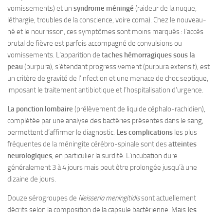
vomissements) et un
syndrome méningé
(raideur de la nuque,
léthargie, troubles de la conscience, voire coma). Chez le nouveau-
né et le nourrisson, ces symptômes sont moins marqués : l’accès
brutal de fièvre est parfois accompagné de convulsions ou
vomissements. L’apparition de
taches hémorragiques sous la
peau
(purpura), s’étendant progressivement (purpura extensif), est
un critère de gravité de l’infection et une menace de choc septique,
imposant le traitement antibiotique et l’hospitalisation d’urgence.
La ponction lombaire
(prélèvement de liquide céphalo-rachidien),
complétée par une analyse des bactéries présentes dans le sang,
permettent d’affirmer le diagnostic.
Les complications
les plus
fréquentes de la méningite cérébro-spinale sont des
atteintes
neurologiques
, en particulier la surdité. L’incubation dure
généralement 3 à 4 jours mais peut être prolongée jusqu’à une
dizaine de jours.
Douze sérogroupes de
Neisseria meningitidis
sont actuellement
décrits selon la composition de la capsule bactérienne. Mais
les