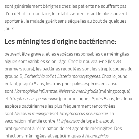
sont généralement bénignes chez les patients ne souffrant pas
d’un déficit immunitaire, le rétablissement étant le plus souvent
spontané : le malade guérit sans séquelles au bout de quelques
jours.
Les méningites d’origine bactérienne:
peuvent être graves, et les espèces responsables de méningites
aiguës sont variables selon l’âge. Chez le nouveau-né (les 28
premiers jours), les bactéries redoutées sont les streptocoques du
groupe B,
Escherichia coli
et
Listeria monocytogenes
. Chez le jeune
enfant, jusqu’à 5 ans, les trois principales espèces en cause
sont
Haemophilus influenzae
,
Neisseria meningitidis
(méningocoque)
et
Streptococcus pneumoniae
(pneumocoque). Après 5 ans, les deux
espèces bactériennes les plus fréquemment rencontrées
sont
Neisseria meningitidis
et
Streptococcus pneumoniae
. La
vaccination infantile contre
H. influenzae
de type b a abouti
pratiquement à l’élimination de cet agent de méningites. Des
infections méningées et septicémiques à
Haemophilus