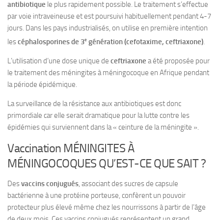
antibiotique
le plus rapidement possible. Le traitement s’effectue
par voie intraveineuse et est poursuivi habituellement pendant 4-7
jours. Dans les pays industrialisés, on utilise en première intention
e
les
céphalosporines de 3
génération (cefotaxime, ceftriaxone)
.
L’utilisation d’une dose unique de
ceftriaxone
a été proposée pour
le traitement des méningites à méningocoque en Afrique pendant
la période épidémique.
La surveillance de la résistance aux antibiotiques est donc
primordiale car elle serait dramatique pour la lutte contre les
épidémies qui surviennent dans la « ceinture de la méningite ».
Vaccination MÉNINGITES À
MÉNINGOCOQUES QU’EST-CE QUE SAIT ?
Des
vaccins conjugués
, associant des sucres de capsule
bactérienne à une protéine porteuse, confèrent un pouvoir
protecteur plus élevé même chez les nourrissons à partir de l’âge
de deux mois. Ces vaccins conjugués représentent un grand