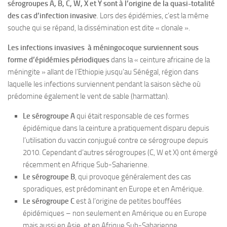
sérogroupes A, B, C, W, X et Y sont à l’origine de la quasi-totalité
des cas d’infection invasive
. Lors des épidémies, c’est la même
souche qui se répand, la dissémination est dite « clonale ».
Les infections invasives à méningocoque surviennent sous
forme d’épidémies périodiques
dans la « ceinture africaine de la
méningite » allant de l’Ethiopie jusqu’au Sénégal, région dans
laquelle les infections surviennent pendant la saison sèche où
prédomine également le vent de sable (harmattan).
Le sérogroupe A
qui était responsable de ces formes
épidémique dans la ceinture a pratiquement disparu depuis
l’utilisation du vaccin conjugué contre ce sérogroupe depuis
2010. Cependant d’autres sérogroupes (C, W et X) ont émergé
récemment en Afrique Sub-Saharienne.
Le sérogroupe B
, qui provoque généralement des cas
sporadiques, est prédominant en Europe et en Amérique.
Le sérogroupe C
est à l’origine de petites bouffées
épidémiques – non seulement en Amérique ou en Europe
mais aussi en Asie. et en Afrique Sub-Saharienne.