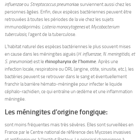
influenzae
ou
Streptococcus pneumon
iae surviennent aussi chez les
personnes âgées. Enfin, deux espèces bactériennes peuvent être
retrouvées à toutes les périodes de la vie chez les sujets
immunodéprimés:
Listeria monocytogenes
et
Mycobacterium
tuberculosis
, l’agent de la tuberculose.
L’habitat naturel des espèces bactériennes le plus souvent mises
en cause dans les méningites aiguës (
H. influenzae, N. meningitidis, et
S. pneumoniae
) est le
rhinopharynx de l’homme
. Après une
infection locale, respiratoire ou ORL (angine, otite, sinusite, etc.), les
bactéries peuvent se retrouver dans le sang et éventuellement
franchir la barrière hémato-méningée pour infecter le liquide
céphalo-rachidien, ce qui entraîne un œdème et une inflammation
méningée.
Les méningites d’origine fongique:
sont moins fréquentes mais très sévères. Elles sont surveillées en
France par le Centre national de référence des Mycoses invasives
et antifongiques à l’Institut Pasteur. Le principal champignon à