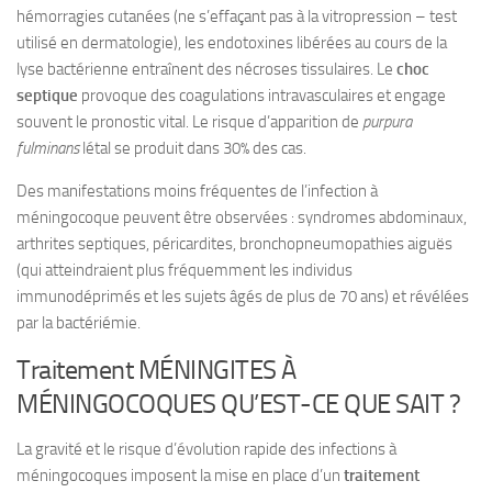
hémorragies cutanées (ne s’effaçant pas à la vitropression – test
utilisé en dermatologie), les endotoxines libérées au cours de la
lyse bactérienne entraînent des nécroses tissulaires. Le
choc
septique
provoque des coagulations intravasculaires et engage
souvent le pronostic vital. Le risque d’apparition de
purpura
fulminans
létal se produit dans 30% des cas.
Des manifestations moins fréquentes de l’infection à
méningocoque peuvent être observées : syndromes abdominaux,
arthrites septiques, péricardites, bronchopneumopathies aiguës
(qui atteindraient plus fréquemment les individus
immunodéprimés et les sujets âgés de plus de 70 ans) et révélées
par la bactériémie.
Traitement MÉNINGITES À
MÉNINGOCOQUES QU’EST-CE QUE SAIT ?
La gravité et le risque d’évolution rapide des infections à
méningocoques imposent la mise en place d’un
traitement