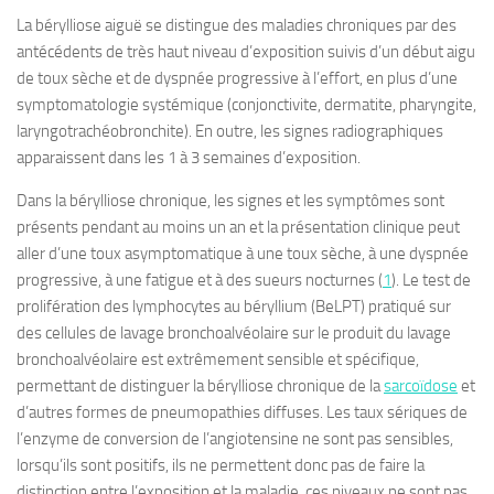
La bérylliose aiguë se distingue des maladies chroniques par des
antécédents de très haut niveau d’exposition suivis d’un début aigu
de toux sèche et de dyspnée progressive à l’effort, en plus d’une
symptomatologie systémique (conjonctivite, dermatite, pharyngite,
laryngotrachéobronchite). En outre, les signes radiographiques
apparaissent dans les 1 à 3 semaines d’exposition.
Dans la bérylliose chronique, les signes et les symptômes sont
présents pendant au moins un an et la présentation clinique peut
aller d’une toux asymptomatique à une toux sèche, à une dyspnée
progressive, à une fatigue et à des sueurs nocturnes (
1
). Le test de
prolifération des lymphocytes au béryllium (BeLPT) pratiqué sur
des cellules de lavage bronchoalvéolaire sur le produit du lavage
bronchoalvéolaire est extrêmement sensible et spécifique,
permettant de distinguer la bérylliose chronique de la
sarcoïdose
et
d’autres formes de pneumopathies diffuses. Les taux sériques de
l’enzyme de conversion de l’angiotensine ne sont pas sensibles,
lorsqu’ils sont positifs, ils ne permettent donc pas de faire la
distinction entre l’exposition et la maladie, ces niveaux ne sont pas