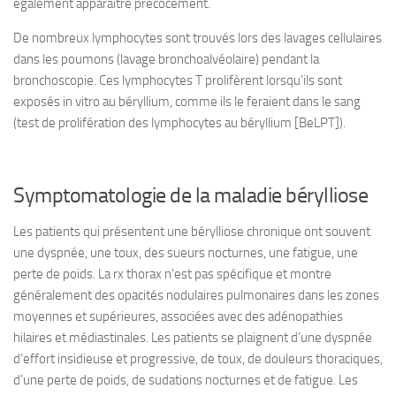
également apparaître précocement.
De nombreux lymphocytes sont trouvés lors des lavages cellulaires
dans les poumons (lavage bronchoalvéolaire) pendant la
bronchoscopie. Ces lymphocytes T prolifèrent lorsqu’ils sont
exposés in vitro au béryllium, comme ils le feraient dans le sang
(test de prolifération des lymphocytes au béryllium [BeLPT]).
Symptomatologie de la maladie bérylliose
Les patients qui présentent une bérylliose chronique ont souvent
une dyspnée, une toux, des sueurs nocturnes, une fatigue, une
perte de poids. La rx thorax n’est pas spécifique et montre
généralement des opacités nodulaires pulmonaires dans les zones
moyennes et supérieures, associées avec des adénopathies
hilaires et médiastinales. Les patients se plaignent d’une dyspnée
d’effort insidieuse et progressive, de toux, de douleurs thoraciques,
d’une perte de poids, de sudations nocturnes et de fatigue. Les