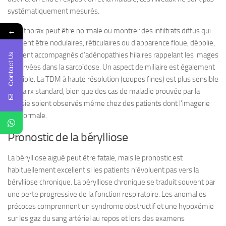
systématiquement mesurés.
←
La rx thorax peut être normale ou montrer des infiltrats diffus qui
peuvent être nodulaires, réticulaires ou d’apparence floue, dépolie,
souvent accompagnés d’adénopathies hilaires rappelant les images
Contact Us
observées dans la sarcoïdose. Un aspect de miliaire est également
possible. La TDM à haute résolution (coupes fines) est plus sensible
que la rx standard, bien que des cas de maladie prouvée par la
biopsie soient observés même chez des patients dont l’imagerie
est normale.
Pronostic de la bérylliose
La bérylliose aiguë peut être fatale, mais le pronostic est
habituellement excellent si les patients n’évoluent pas vers la
bérylliose chronique. La bérylliose chronique se traduit souvent par
une perte progressive de la fonction respiratoire. Les anomalies
précoces comprennent un syndrome obstructif et une hypoxémie
sur les gaz du sang artériel au repos et lors des examens