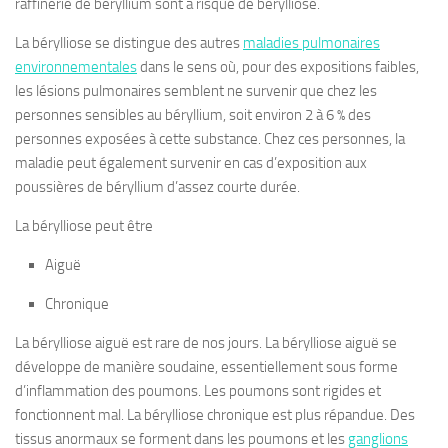
raffinerie de béryllium sont à risque de bérylliose.
La bérylliose se distingue des autres
maladies pulmonaires
environnementales
dans le sens où, pour des expositions faibles,
les lésions pulmonaires semblent ne survenir que chez les
personnes sensibles au béryllium, soit environ 2 à 6 % des
personnes exposées à cette substance. Chez ces personnes, la
maladie peut également survenir en cas d’exposition aux
poussières de béryllium d’assez courte durée.
La bérylliose peut être
Aiguë
Chronique
La bérylliose aiguë est rare de nos jours. La bérylliose aiguë se
développe de manière soudaine, essentiellement sous forme
d’inflammation des poumons. Les poumons sont rigides et
fonctionnent mal. La bérylliose chronique est plus répandue. Des
tissus anormaux se forment dans les poumons et les
ganglions