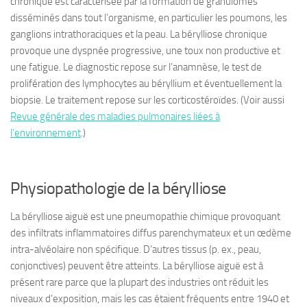
chronique est caractérisée par la formation de granulomes
disséminés dans tout l’organisme, en particulier les poumons, les
ganglions intrathoraciques et la peau. La bérylliose chronique
provoque une dyspnée progressive, une toux non productive et
une fatigue. Le diagnostic repose sur l’anamnèse, le test de
prolifération des lymphocytes au béryllium et éventuellement la
biopsie. Le traitement repose sur les corticostéroïdes. (Voir aussi
Revue générale des maladies pulmonaires liées à
l’environnement
.)
Physiopathologie de la bérylliose
La
bérylliose aiguë
est une pneumopathie chimique provoquant
des infiltrats inflammatoires diffus parenchymateux et un œdème
intra-alvéolaire non spécifique. D’autres tissus (p. ex., peau,
conjonctives) peuvent être atteints. La bérylliose aiguë est à
présent rare parce que la plupart des industries ont réduit les
niveaux d’exposition, mais les cas étaient fréquents entre 1940 et