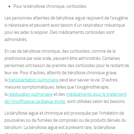
Pour la bérylliose chronique, corticoïdes
Les personnes atteintes de bérylliose aiguë reçoivent de l’oxygène
si nécessaire et peuvent avoir besoin d’un respirateur mécanique
pour les aider à respirer. Des médicaments corticoïdes sont
administrés.
En cas de bérylliose chronique, des corticoïdes, comme de la
prednisone par voie orale, peuvent être administrés. Certaines
personnes ont besoin de prendre des corticoïdes pour le restant de
leur vie. Pour d’autres, atteints de bérylliose chronique grave,
la
transplantation pulmonaire
peut leur sauver la vie. D’autres
mesures symptomatiques, telles que l’oxygénothérapie,
la
rééducation pulmonaire
et des
médicaments pour le traitement
de l’insuffisance cardiaque droite
, sont utilisées selon les besoins.
La bérylliose aiguë et chronique est provoquée par l’inhalation de
poussières ou de fumées de composés ou de produits dérivés du
béryllium. La bérylliose aiguë est à présent rare; la bérylliose