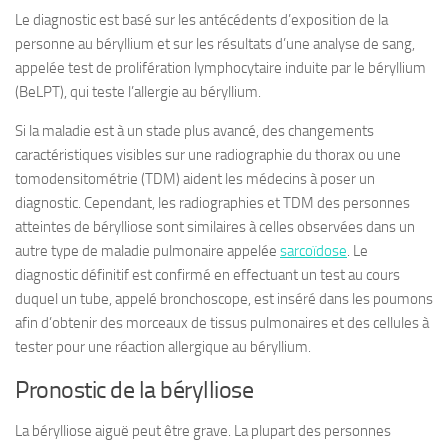
Le diagnostic est basé sur les antécédents d’exposition de la
personne au béryllium et sur les résultats d’une analyse de sang,
appelée test de prolifération lymphocytaire induite par le béryllium
(BeLPT), qui teste l’allergie au béryllium.
Si la maladie est à un stade plus avancé, des changements
caractéristiques visibles sur une radiographie du thorax ou une
tomodensitométrie (TDM) aident les médecins à poser un
diagnostic. Cependant, les radiographies et TDM des personnes
atteintes de bérylliose sont similaires à celles observées dans un
autre type de maladie pulmonaire appelée
sarcoïdose
. Le
diagnostic définitif est confirmé en effectuant un test au cours
duquel un tube, appelé bronchoscope, est inséré dans les poumons
afin d’obtenir des morceaux de tissus pulmonaires et des cellules à
tester pour une réaction allergique au béryllium.
Pronostic de la bérylliose
La bérylliose aiguë peut être grave. La plupart des personnes