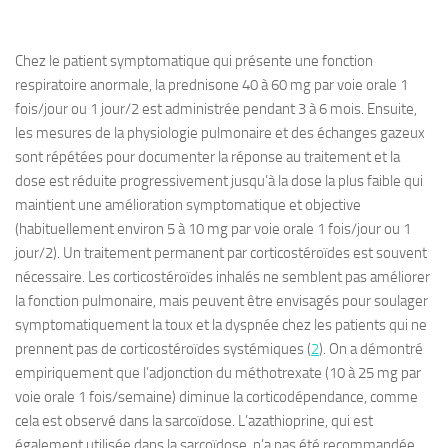
Chez le patient symptomatique qui présente une fonction
respiratoire anormale, la prednisone 40 à 60 mg par voie orale 1
fois/jour ou 1 jour/2 est administrée pendant 3 à 6 mois. Ensuite,
les mesures de la physiologie pulmonaire et des échanges gazeux
sont répétées pour documenter la réponse au traitement et la
dose est réduite progressivement jusqu’à la dose la plus faible qui
maintient une amélioration symptomatique et objective
(habituellement environ 5 à 10 mg par voie orale 1 fois/jour ou 1
jour/2). Un traitement permanent par corticostéroïdes est souvent
nécessaire. Les corticostéroïdes inhalés ne semblent pas améliorer
la fonction pulmonaire, mais peuvent être envisagés pour soulager
symptomatiquement la toux et la dyspnée chez les patients qui ne
prennent pas de corticostéroïdes systémiques (
2
). On a démontré
empiriquement que l’adjonction du méthotrexate (10 à 25 mg par
voie orale 1 fois/semaine) diminue la corticodépendance, comme
cela est observé dans la sarcoïdose. L’azathioprine, qui est
également utilisée dans la sarcoïdose, n’a pas été recommandée