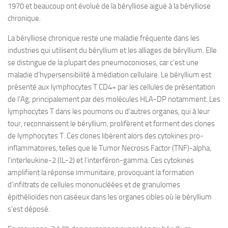
1970 et beaucoup ont évolué de la bérylliose aiguë à la bérylliose
chronique.
La
bérylliose chronique
reste une maladie fréquente dans les
industries qui utilisent du béryllium et les alliages de béryllium. Elle
se distingue de la plupart des pneumoconioses, car c’est une
maladie d’hypersensibilité à médiation cellulaire. Le béryllium est
présenté aux lymphocytes T CD4
+
par les cellules de présentation
de l’Ag, principalement par des molécules HLA-DP notamment. Les
lymphocytes T dans les poumons ou d’autres organes, qui à leur
tour, reconnaissent le béryllium, prolifèrent et forment des clones
de lymphocytes T. Ces clones libèrent alors des cytokines pro-
inflammatoires, telles que le Tumor Necrosis Factor (TNF)-alpha,
l’interleukine-2 (IL-2) et
l’interféron-
gamma. Ces cytokines
amplifient la réponse immunitaire, provoquant la formation
d’infiltrats de cellules mononucléées et de granulomes
épithélioïdes non caséeux dans les organes cibles où le béryllium
s’est déposé.