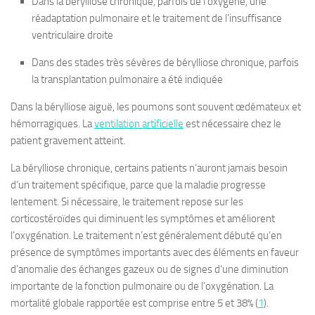
Dans la bérylliose chronique, parfois de l’oxygène, une
réadaptation pulmonaire et le traitement de l’insuffisance
ventriculaire droite
Dans des stades très sévères de bérylliose chronique, parfois
la transplantation pulmonaire a été indiquée
Dans la
bérylliose aiguë
, les poumons sont souvent œdémateux et
hémorragiques. La
ventilation artificielle
est nécessaire chez le
patient gravement atteint.
La
bérylliose chronique,
certains patients n’auront jamais besoin
d’un traitement spécifique, parce que la maladie progresse
lentement. Si nécessaire, le traitement repose sur les
corticostéroïdes qui diminuent les symptômes et améliorent
l’oxygénation. Le traitement n’est généralement débuté qu’en
présence de symptômes importants avec des éléments en faveur
d’anomalie des échanges gazeux ou de signes d’une diminution
importante de la fonction pulmonaire ou de l’oxygénation. La
mortalité globale rapportée est comprise entre 5 et 38% (
1
).