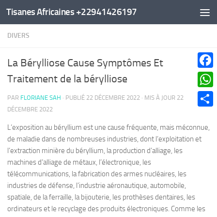
Tisanes Africaines +22941426197
Au dessous du contenu
DIVERS
La Bérylliose Cause Symptômes Et
Faceb
Traitement de la bérylliose
What
PAR
FLORIANE SAH
· PUBLIÉ
22 DÉCEMBRE 2022
· MIS À JOUR
22
DÉCEMBRE 2022
Parta
L’exposition au béryllium est une cause fréquente, mais méconnue,
de maladie dans de nombreuses industries, dont l’exploitation et
l’extraction minière du béryllium, la production d’alliage, les
machines d’alliage de métaux, l’électronique, les
télécommunications, la fabrication des armes nucléaires, les
industries de défense, l’industrie aéronautique, automobile,
spatiale, de la ferraille, la bijouterie, les prothèses dentaires, les
ordinateurs et le recyclage des produits électroniques. Comme les