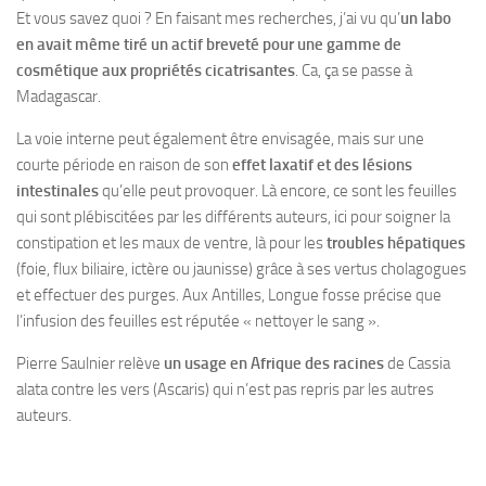
Et vous savez quoi ? En faisant mes recherches, j’ai vu qu’
un labo
en avait même tiré un actif breveté pour une gamme de
cosmétique aux propriétés cicatrisantes
. Ca, ça se passe à
Madagascar.
La voie interne peut également être envisagée, mais sur une
courte période en raison de son
effet laxatif et des lésions
intestinales
qu’elle peut provoquer. Là encore, ce sont les feuilles
qui sont plébiscitées par les différents auteurs, ici pour soigner la
constipation et les maux de ventre, là pour les
troubles hépatiques
(foie, flux biliaire, ictère ou jaunisse) grâce à ses vertus cholagogues
et effectuer des purges. Aux Antilles, Longue fosse précise que
l’infusion des feuilles est réputée « nettoyer le sang ».
Pierre Saulnier relève
un usage en Afrique des racines
de Cassia
alata contre les vers (Ascaris) qui n’est pas repris par les autres
auteurs.