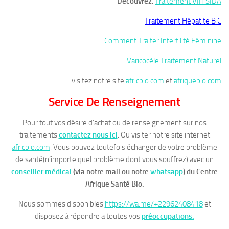
Découvrez
:
Traitement VIH SIDA
Traitement Hépatite B C
Comment Traiter Infertilité Féminine
Varicocèle Traitement Naturel
visitez notre site
africbio.com
et
afriquebio.com
Service De Renseignement
Pour tout vos désire d’achat ou de renseignement sur nos
traitements
contactez nous ici
. Ou visiter notre site internet
africbio.com
. Vous pouvez toutefois échanger de votre problème
de santé(n’importe quel problème dont vous souffrez) avec un
conseiller médical
(via notre mail ou notre
whatsapp
)
du Centre
Afrique Santé Bio.
Nous sommes disponibles
https://wa.me/+22962408418
et
disposez à répondre a toutes vos
préoccupations.