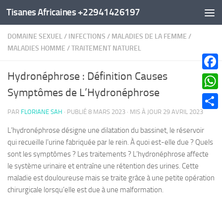
Tisanes Africaines +22941426197
Au dessous du contenu
DOMAINE SEXUEL
/
INFECTIONS
/
MALADIES DE LA FEMME
/
MALADIES HOMME
/
TRAITEMENT NATUREL
Hydronéphrose : Définition Causes
Faceb
Symptômes de L’Hydronéphrose
What
PAR
FLORIANE SAH
· PUBLIÉ
8 MARS 2023
· MIS À JOUR
29 AVRIL 2023
Parta
L’hydronéphrose désigne une dilatation du bassinet, le réservoir
qui recueille l’urine fabriquée par le rein. À quoi est-elle due ? Quels
sont les symptômes ? Les traitements ? L’hydronéphrose affecte
le système urinaire et entraîne une rétention des urines. Cette
maladie est douloureuse mais se traite grâce à une petite opération
chirurgicale lorsqu’elle est due à une malformation.