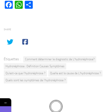
Facebook
WhatsApp
Partager
SHARE
Étiquettes :
Comment déterminer le diagnostic de L'hydronéphrose?
Hydronéphrose : Définition Causes Symptômes
Qu'est-ce que l'hydronéphrose ?
Quelle est la cause de L'hydronéphrose ?
Quels sont les symptômes de l'hydronéphrose ?
←