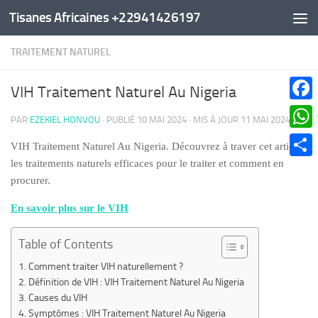
Tisanes Africaines +22941426197
Au dessous du contenu
TRAITEMENT NATUREL
VIH Traitement Naturel Au Nigeria
Faceb
PAR
EZEKIEL HONVOU
· PUBLIÉ
10 MAI 2024
· MIS À JOUR
11 MAI 2024
What
VIH Traitement Naturel Au Nigeria. Découvrez à traver cet article
les traitements naturels efficaces pour le traiter et comment en
Parta
procurer.
En savoir plus sur le VIH
Table of Contents
Comment traiter VIH naturellement ?
Définition de VIH : VIH Traitement Naturel Au Nigeria
Causes du VIH
Symptômes : VIH Traitement Naturel Au Nigeria