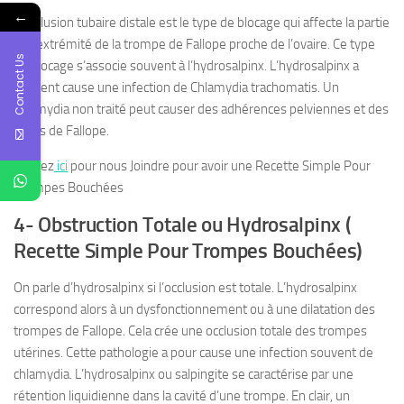
←
L’occlusion tubaire distale est le type de blocage qui affecte la partie
de l’extrémité de la trompe de Fallope proche de l’ovaire. Ce type
Contact Us
de blocage s’associe souvent à l’hydrosalpinx. L’hydrosalpinx a
souvent cause une infection de Chlamydia trachomatis. Un
chlamydia non traité peut causer des adhérences pelviennes et des
tubes de Fallope.
Cliquez
ici
pour nous Joindre pour avoir une Recette Simple Pour
Trompes Bouchées
4- Obstruction Totale ou Hydrosalpinx (
Recette Simple Pour Trompes Bouchées)
On parle d’hydrosalpinx si l’occlusion est totale. L’hydrosalpinx
correspond alors à un dysfonctionnement ou à une dilatation des
trompes de Fallope. Cela crée une occlusion totale des trompes
utérines. Cette pathologie a pour cause une infection souvent de
chlamydia. L’hydrosalpinx ou salpingite se caractérise par une
rétention liquidienne dans la cavité d’une trompe. En clair, un