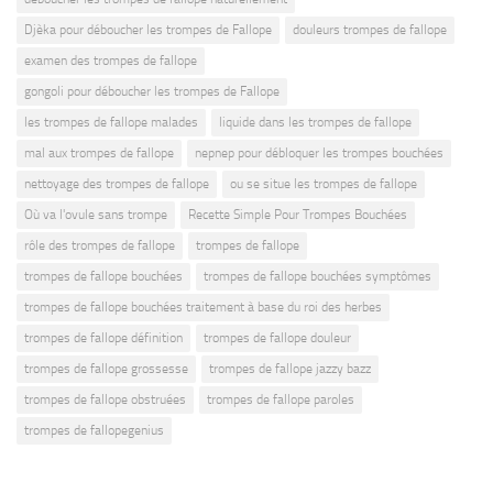
Djèka pour déboucher les trompes de Fallope
douleurs trompes de fallope
examen des trompes de fallope
gongoli pour déboucher les trompes de Fallope
les trompes de fallope malades
liquide dans les trompes de fallope
mal aux trompes de fallope
nepnep pour débloquer les trompes bouchées
nettoyage des trompes de fallope
ou se situe les trompes de fallope
Où va l'ovule sans trompe
Recette Simple Pour Trompes Bouchées
rôle des trompes de fallope
trompes de fallope
trompes de fallope bouchées
trompes de fallope bouchées symptômes
trompes de fallope bouchées traitement à base du roi des herbes
trompes de fallope définition
trompes de fallope douleur
trompes de fallope grossesse
trompes de fallope jazzy bazz
trompes de fallope obstruées
trompes de fallope paroles
trompes de fallopegenius