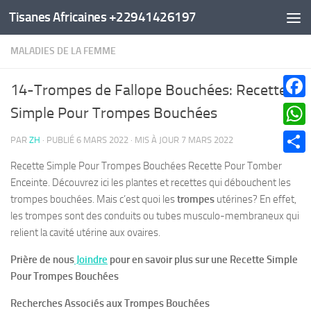
Tisanes Africaines +22941426197
Au dessous du contenu
MALADIES DE LA FEMME
14-Trompes de Fallope Bouchées: Recette
Faceb
Simple Pour Trompes Bouchées
What
PAR
ZH
· PUBLIÉ
6 MARS 2022
· MIS À JOUR
7 MARS 2022
Parta
Recette Simple Pour Trompes Bouchées Recette Pour Tomber
Enceinte. Découvrez ici les plantes et recettes qui débouchent les
trompes bouchées. Mais c’est quoi les
trompes
utérines? En effet,
les trompes sont des conduits ou tubes musculo-membraneux qui
relient la cavité utérine aux ovaires.
Prière de nous
Joindre
pour en savoir plus sur une Recette Simple
Pour Trompes Bouchées
Recherches Associés aux Trompes Bouchées