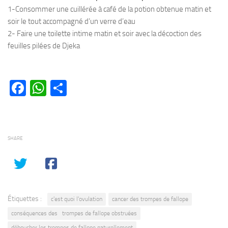
1-Consommer une cuillérée à café de la potion obtenue matin et
soir le tout accompagné d’un verre d’eau
2- Faire une toilette intime matin et soir avec la décoction des
feuilles pilées de Djeka
Facebook
WhatsApp
Partager
SHARE
Étiquettes :
c'est quoi l'ovulation
cancer des trompes de fallope
conséquences des trompes de fallope obstruées
déboucher les trompes de fallope naturellement