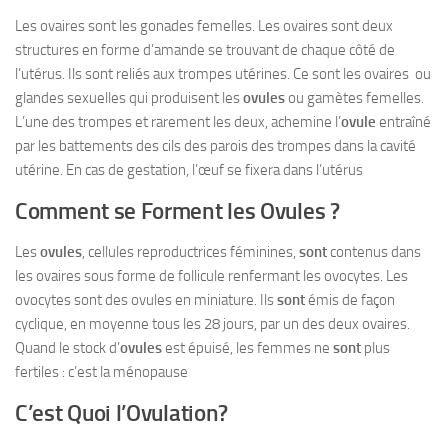
Les ovaires sont les gonades femelles. Les ovaires sont deux
structures en forme d’amande se trouvant de chaque côté de
l’utérus. Ils sont reliés aux trompes utérines. Ce sont les ovaires ou
glandes sexuelles qui produisent les
ovules
ou gamètes femelles.
L’une des trompes et rarement les deux, achemine l’
ovule
entraîné
par les battements des cils des parois des trompes dans la cavité
utérine. En cas de gestation, l’œuf se fixera dans l’utérus
Comment se Forment les Ovules ?
Les
ovules
, cellules reproductrices féminines,
sont
contenus dans
les ovaires sous forme de follicule renfermant les ovocytes. Les
ovocytes sont des ovules en miniature. Ils
sont
émis de façon
cyclique, en moyenne tous les 28 jours, par un des deux ovaires.
Quand le stock d’
ovules
est épuisé, les femmes ne
sont
plus
fertiles : c’est la ménopause
C’est Quoi l’Ovulation?