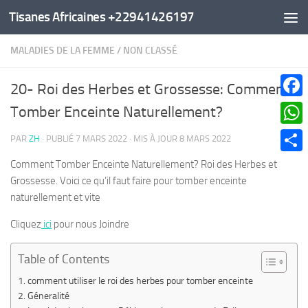
Tisanes Africaines +22941426197
Au dessous du contenu
MALADIES DE LA FEMME
/
NON CLASSÉ
20- Roi des Herbes et Grossesse: Comment
Faceb
Tomber Enceinte Naturellement?
What
PAR
ZH
· PUBLIÉ
7 MARS 2022
· MIS À JOUR
8 MARS 2022
Parta
Comment Tomber Enceinte Naturellement? Roi des Herbes et
Grossesse. Voici ce qu’il faut faire pour tomber enceinte
naturellement et vite
Cliquez
ici
pour nous Joindre
Table of Contents
comment utiliser le roi des herbes pour tomber enceinte
Géneralité