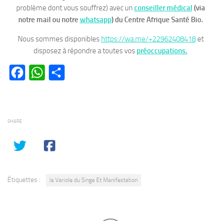
problème dont vous souffrez) avec un
conseiller médical
(via
notre mail ou notre
whatsapp
)
du Centre Afrique Santé Bio.
Nous sommes disponibles
https://wa.me/+22962408418
et
disposez à répondre a toutes vos
préoccupations.
Facebook
WhatsApp
Partager
SHARE
Étiquettes :
la Variole du Singe Et Manifestation