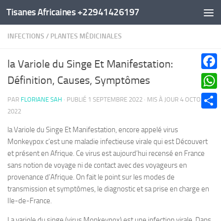
Tisanes Africaines +22941426197
Au dessous du contenu
INFECTIONS
/
PLANTES MÉDICINALES
la Variole du Singe Et Manifestation:
Faceb
Définition, Causes, Symptômes
What
PAR
FLORIANE SAH
· PUBLIÉ
1 SEPTEMBRE 2022
· MIS À JOUR
4 OCTOBRE
2022
Parta
la Variole du Singe Et Manifestation, encore appelé virus
Monkeypox c’est une maladie infectieuse virale qui est Découvert
et présent en Afrique. Ce virus est aujourd’hui recensé en France
sans notion de voyage ni de contact avec des voyageurs en
provenance d’Afrique. On fait le point sur les modes de
transmission et symptômes, le diagnostic et sa prise en charge en
Ile-de-France.
La variole du singe (virus Monkeypox) est une infection virale. Dans