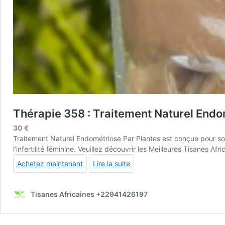
Thérapie 358 : Traitement Naturel Endo
30
€
Traitement Naturel Endométriose Par Plantes est conçue pour soig
l’infertilité féminine. Veuillez découvrir les
Meilleures Tisanes Afri
Achetez maintenant
Lire la suite
Tisanes Africaines +22941426197