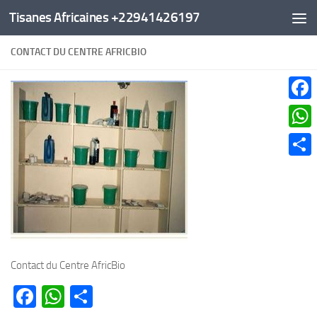
Tisanes Africaines +22941426197
Au dessous du contenu
CONTACT DU CENTRE AFRICBIO
Faceb
What
Parta
Contact du Centre AfricBio
Facebook
WhatsApp
Partager